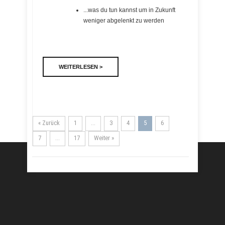
...was du tun kannst um in Zukunft
weniger abgelenkt zu werden
WEITERLESEN >
« Zurück
1
…
3
4
5
6
7
…
17
Weiter »