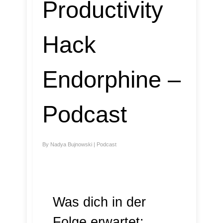
Productivity
Hack
Endorphine –
Podcast
By
Nadya Bujnowski
|
Podcast
Was dich in der
Folge erwartet: