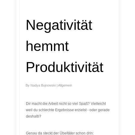
Negativität
hemmt
Produktivität
By
Nadya Bujnowski
|
Allgemein
Dir macht die Arbeit nicht so viel Spaß? Vielleicht
weil du schlechte Ergebnisse erzielst - oder gerade
deshalb?
Genau da steckt der Übeltäter schon drin: