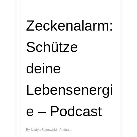
Zeckenalarm:
Schütze
deine
Lebensenergi
e – Podcast
By
Nadya Bujnowski
|
Podcast