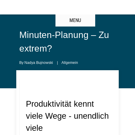
MENU
Minuten-Planung – Zu
extrem?
By
Nadya Bujnowski
|
Allgemein
Produktivität kennt
viele Wege - unendlich
viele