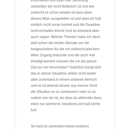
informieren und eben viel Stimmung
verbreiten die nicht förderlich ist und wie
schlecht es schon wieder ist dass eben
dieses Wlan ausgefallen ist und dass ihr halt
einfach nicht voran kommt und die Deadline
nicht einhalten könnt! Und du könntest aber
auch sagen: Welche Themen habe ich denn
jetzt schon die letzten Monate vor mir
hergeschoben für die ich vielleicht jetzt kein
Wlan Zugang bräuchte und die auch mal
erledigt werden müssen die ich die ganze
Zeit vor mir herschiebe? Natürlich bringt dich
das in deiner Deadline selber nicht weiter
aber zumindest in einem anderen Bereich
und es ist allemal besser aus meiner Sicht
die Situation so zu verbessern oder so zu
nutzen wie sie ist, als dass du alternativ dazu
eben nur jammerst, meckerst und halt nichts
tust.
So hast du zumindest etwas anderes