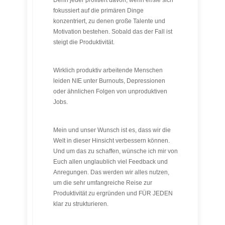
Denn jeder profitiert davon, wenn er/sie sich
fokussiert auf die primären Dinge
konzentriert, zu denen große Talente und
Motivation bestehen. Sobald das der Fall ist
steigt die Produktivität.
Wirklich produktiv arbeitende Menschen
leiden NIE unter Burnouts, Depressionen
oder ähnlichen Folgen von unproduktiven
Jobs.
Mein und unser Wunsch ist es, dass wir die
Welt in dieser Hinsicht verbessern können.
Und um das zu schaffen, wünsche ich mir von
Euch allen unglaublich viel Feedback und
Anregungen. Das werden wir alles nutzen,
um die sehr umfangreiche Reise zur
Produktivität zu ergründen und FÜR JEDEN
klar zu strukturieren.