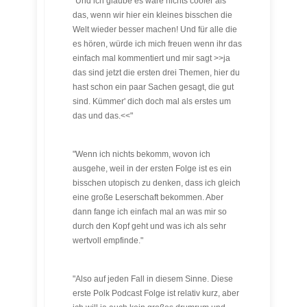
"Und ich glaube es wäre nichts cooler als
das, wenn wir hier ein kleines bisschen die
Welt wieder besser machen! Und für alle die
es hören, würde ich mich freuen wenn ihr das
einfach mal kommentiert und mir sagt >>ja
das sind jetzt die ersten drei Themen, hier du
hast schon ein paar Sachen gesagt, die gut
sind. Kümmer' dich doch mal als erstes um
das und das.<<"
"Wenn ich nichts bekomm, wovon ich
ausgehe, weil in der ersten Folge ist es ein
bisschen utopisch zu denken, dass ich gleich
eine große Leserschaft bekommen. Aber
dann fange ich einfach mal an was mir so
durch den Kopf geht und was ich als sehr
wertvoll empfinde."
"Also auf jeden Fall in diesem Sinne. Diese
erste Polk Podcast Folge ist relativ kurz, aber