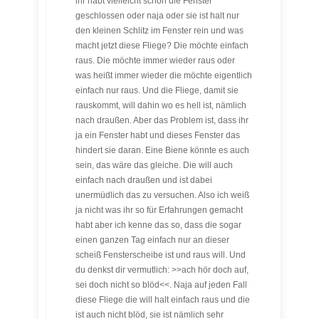
ihr habt vielleicht schon die Fenster
geschlossen oder naja oder sie ist halt nur
den kleinen Schlitz im Fenster rein und was
macht jetzt diese Fliege? Die möchte einfach
raus. Die möchte immer wieder raus oder
was heißt immer wieder die möchte eigentlich
einfach nur raus. Und die Fliege, damit sie
rauskommt, will dahin wo es hell ist, nämlich
nach draußen. Aber das Problem ist, dass ihr
ja ein Fenster habt und dieses Fenster das
hindert sie daran. Eine Biene könnte es auch
sein, das wäre das gleiche. Die will auch
einfach nach draußen und ist dabei
unermüdlich das zu versuchen. Also ich weiß
ja nicht was ihr so für Erfahrungen gemacht
habt aber ich kenne das so, dass die sogar
einen ganzen Tag einfach nur an dieser
scheiß Fensterscheibe ist und raus will. Und
du denkst dir vermutlich: >>ach hör doch auf,
sei doch nicht so blöd<<. Naja auf jeden Fall
diese Fliege die will halt einfach raus und die
ist auch nicht blöd, sie ist nämlich sehr