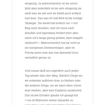
ehrgeizig. Ja wahrscheinlich ist sie schon
blöd aber jedenfalls ist sie sehr ehrgeizig sie
weiß was sie will und sie bleibt auch einfach
hart dran. Das was ihr halt fehlt ist die richtige
Strategie. Sie denkt halt einfach nur >>ich
flieg nach draußen, weil ich muss nach
draußen und irgendwas hindert mich aber
wenn ich's lange genug probier, dann klappt's
vielleicht<<. Wahrscheinlich hat sie nicht so
ein komplexes Denkvermögen, aber im
Prinzip wenn man das mal übersetzt ist es
vermutlich genau so.
Und sowas läuft uns eigentlich auch jeden
Tag wieder über den Weg. Nämlich Dinge wo
wir entweder aufhören dran zu bleiben oder
die anderen Dinge, wo wir dann eben schon
dran bleiben, aber kein Ergebnis rauskommt.
Das ist wie Einstein glaube ich gesagt hat
>>es ist Wahnsinn immer dasselbe zu