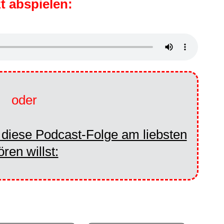
zt abspielen:
oder
u diese Podcast-Folge am liebsten
ören willst: