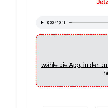
Jet
wähle die App, in der d
h