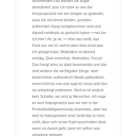
schlimmsten Fall werden sie sogar
demotiviert. also ich habe so von der
Körpersprache her bei einigen so gedeutet,
dass die mit einem breiten, geraden,
aufrechten Gang reingekommen sind und
danach erstmals so gedacht haben >>wo bin
ich hier? Ah, ja ok..<< Also das heißt, das
Fazit von mir ist: nehmt alles total ernst was
ich gesagt habe. Motivation ist absolut
wichtig. Ziele erreichen, Motivation, Focus!
Das hängt alles so stark beieinander und das
sind wirklich die wichtigsten Dinge. aber
bleibt immer authentisch! Bleibt authentisch,
rennt nicht da rum und sagt ich muss jetzt den
da unbedingt motivieren. Weil es ist einfach
kein Schalter, wir sind ja Menschen. Ich sage
es sind Naturgesetze was wir hier in der
Produktivitätsgewinnung anwenden, aber nur
weil es Naturgesetze sind, heißt das ja noch
nicht, dass sich unser Kopf ausschalten lässt,
wenn es darum geht, dass wir selber was
umsetzen müssen.