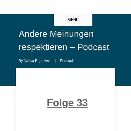
MENU
Andere Meinungen
respektieren – Podcast
By
Nadya Bujnowski
|
Podcast
Folge 33