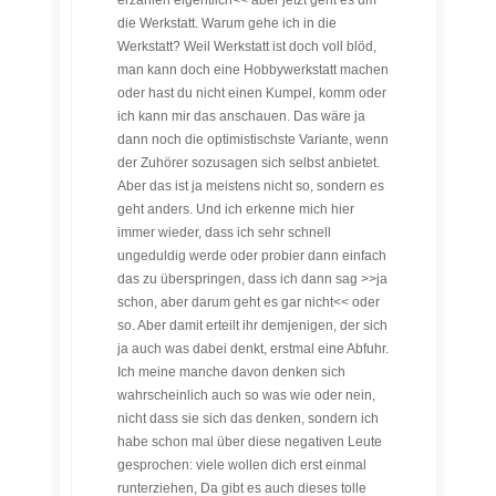
erzählen eigentlich<< aber jetzt geht es um
die Werkstatt. Warum gehe ich in die
Werkstatt? Weil Werkstatt ist doch voll blöd,
man kann doch eine Hobbywerkstatt machen
oder hast du nicht einen Kumpel, komm oder
ich kann mir das anschauen. Das wäre ja
dann noch die optimistischste Variante, wenn
der Zuhörer sozusagen sich selbst anbietet.
Aber das ist ja meistens nicht so, sondern es
geht anders. Und ich erkenne mich hier
immer wieder, dass ich sehr schnell
ungeduldig werde oder probier dann einfach
das zu überspringen, dass ich dann sag >>ja
schon, aber darum geht es gar nicht<< oder
so. Aber damit erteilt ihr demjenigen, der sich
ja auch was dabei denkt, erstmal eine Abfuhr.
Ich meine manche davon denken sich
wahrscheinlich auch so was wie oder nein,
nicht dass sie sich das denken, sondern ich
habe schon mal über diese negativen Leute
gesprochen: viele wollen dich erst einmal
runterziehen, Da gibt es auch dieses tolle