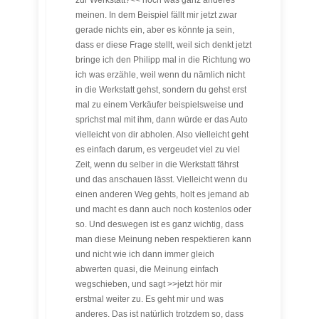
zur Werkstatt?<< noch was ganz anderes
meinen. In dem Beispiel fällt mir jetzt zwar
gerade nichts ein, aber es könnte ja sein,
dass er diese Frage stellt, weil sich denkt jetzt
bringe ich den Philipp mal in die Richtung wo
ich was erzähle, weil wenn du nämlich nicht
in die Werkstatt gehst, sondern du gehst erst
mal zu einem Verkäufer beispielsweise und
sprichst mal mit ihm, dann würde er das Auto
vielleicht von dir abholen. Also vielleicht geht
es einfach darum, es vergeudet viel zu viel
Zeit, wenn du selber in die Werkstatt fährst
und das anschauen lässt. Vielleicht wenn du
einen anderen Weg gehts, holt es jemand ab
und macht es dann auch noch kostenlos oder
so. Und deswegen ist es ganz wichtig, dass
man diese Meinung neben respektieren kann
und nicht wie ich dann immer gleich
abwerten quasi, die Meinung einfach
wegschieben, und sagt >>jetzt hör mir
erstmal weiter zu. Es geht mir und was
anderes. Das ist natürlich trotzdem so, dass