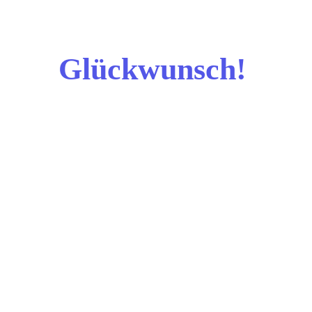
Glückwunsch!
D
u bist schon den
ersten &
wichtigsten Schritt
zu deinem
produktiveren, neuen